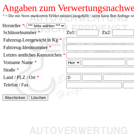
Angaben zum Verwertungsnachwe
*
= Die mit Stern markierten Felder müssen ausgefüllt - sonst kann Ihre Anfrage n
Hersteller
*
:
Schlüsselnummer
*
Zu1:
Zu2:
Fahrzeug-Leergewicht in Kg
*
Fahrzeug-Identnummer
*
Letztes amtliches Kennzeichen
*
Vorname Name
*
Straße
*
Land / PLZ / Ort
*
Telefon / Fax